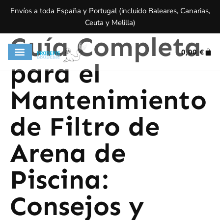
Envíos a toda España y Portugal (incluido Baleares, Canarias,
Ceuta y Melilla)
Guía Completa
0,00
€
para el
Mantenimiento
de Filtro de
Arena de
Piscina:
Consejos y