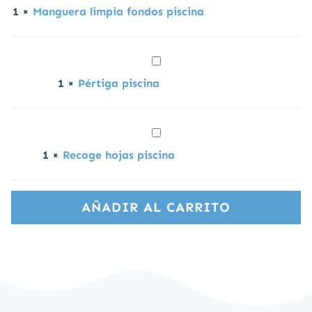
limpia
40,00
€
38,00
€
1
×
Manguera limpia fondos piscina
fondos
piscina
Pértiga
piscina
35,00
€
32,00
€
1
×
Pértiga piscina
Recoge
hojas
18,00
€
14,00
€
1
×
Recoge hojas piscina
piscina
AÑADIR AL CARRITO