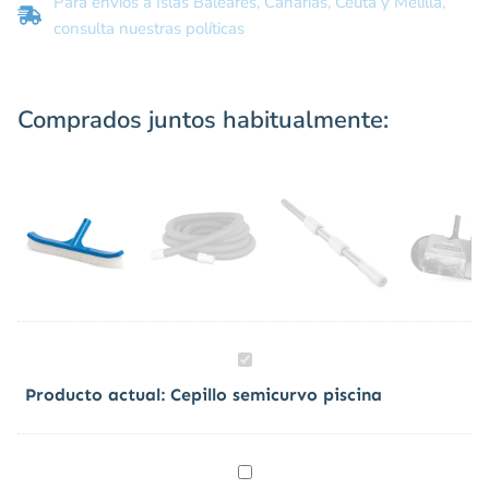
Para envíos a Islas Baleares, Canarias, Ceuta y Melilla,
consulta nuestras políticas
Comprados juntos habitualmente:
Cepillo
semicurvo
12,00
€
Producto actual:
Cepillo semicurvo piscina
piscina
Manguera